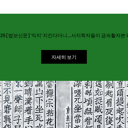
플랫폼
09.25 [법보신문] ‘직지’ 지킨다더니…서지학자들이 금속활자본
자세히 보기