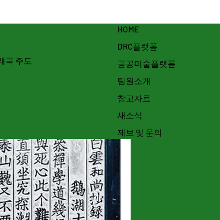
HOME
DRC플랫폼
 왜곡 주도
공공미술플랫폼
팀원소개
참고자료
새소식
제보 및 문의