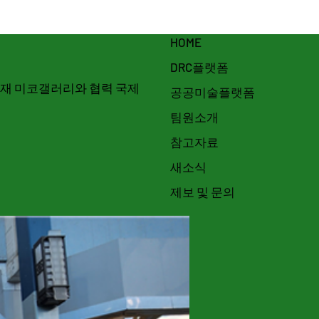
HOME
DRC플랫폼
 소재 미코갤러리와 협력 국제
공공미술플랫폼
팀원소개
참고자료
새소식
제보 및 문의