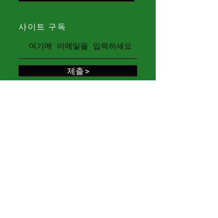
사이트 구독
제출 >
유튜브채널
youtube/@ARTWANA_TV
제보 및 문의
​수리가 필요한 미술품이나 문화유산을 제보하
시거나 문의사항을 남겨주시면 곧 답변드리겠
습니다