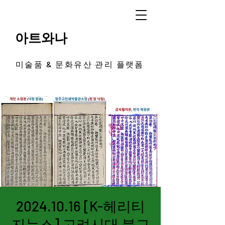
아트와나
미술품 & 문화유산 관리 플랫폼
2024.10.16 [K-헤리티
지뉴스] 고려시대 불교