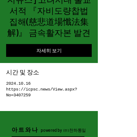
서적 『자비도량찹법
집해(慈悲道場懺法集
解)』 금속활자본 발견
자세히 보기
시간 및 장소
2024.10.16
https://icpsc.news/View.aspx?
No=3407259
아트와나
powered by
천하통일
(주)